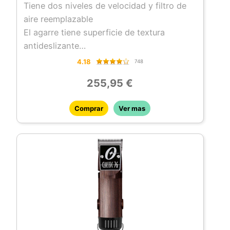
Tiene dos niveles de velocidad y filtro de
aire reemplazable
El agarre tiene superficie de textura
antideslizante
Las cuchillas de recorte no están incluidas
4.18
748
255,95 €
Comprar
Ver mas