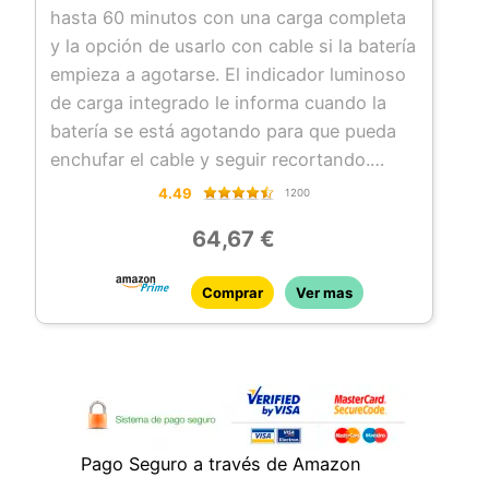
hasta 60 minutos con una carga completa
El Clipper viene equipado con una hoja
y la opción de usarlo con cable si la batería
ajustable (#2191) 0000. Fabricado en
empieza a agotarse. El indicador luminoso
Estados Unidos.
de carga integrado le informa cuando la
Nota: debido a la mejora continua, la
batería se está agotando para que pueda
apariencia del producto puede variar
enchufar el cable y seguir recortando.
ligeramente de las imágenes del producto
RECORTADOR A BATERÍA – El mini
en este listado
4.49
1200
recortador a batería a juego tiene una
64,67 €
cuchilla de corte más estrecho, ideal para
recortar las líneas del pelo y las patillas.
Comprar
Ver mas
RECORTADOR DE NARIZ – Para completar
el kit de aseo, un recortador personal ideal
para recortar el vello no deseado de la
nariz, las orejas y las cejas. La punta
redondeada se puede inclinar de forma
segura y perfecta para alcanzar y eliminar
Pago Seguro a través de Amazon
fácilmente el vello de las zonas de difícil