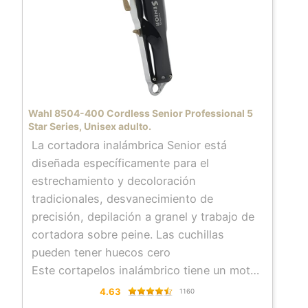
Wahl 8504-400 Cordless Senior Professional 5
Star Series, Unisex adulto.
La cortadora inalámbrica Senior está
diseñada específicamente para el
estrechamiento y decoloración
tradicionales, desvanecimiento de
precisión, depilación a granel y trabajo de
cortadora sobre peine. Las cuchillas
pueden tener huecos cero
Este cortapelos inalámbrico tiene un motor
de alta potencia y está diseñado para crear
4.63
1160
mezclas sin costuras mientras que la línea