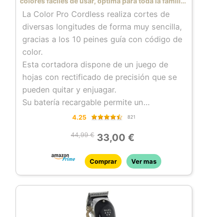
colores fáciles de usar, óptima para toda la familia
y para el cabello de los niños, cuchilla lavable
La Color Pro Cordless realiza cortes de
diversas longitudes de forma muy sencilla,
gracias a los 10 peines guía con código de
color.
Esta cortadora dispone de un juego de
hojas con rectificado de precisión que se
pueden quitar y enjuagar.
Su batería recargable permite un
funcionamiento continuo durante 60
4.25
821
minutos con una sola carga.
44,99 €
33,00 €
La Color Pro Cordless está ahora
disponible en una versión Combo que
Comprar
Ver mas
cuenta con una minicortadora con batería.