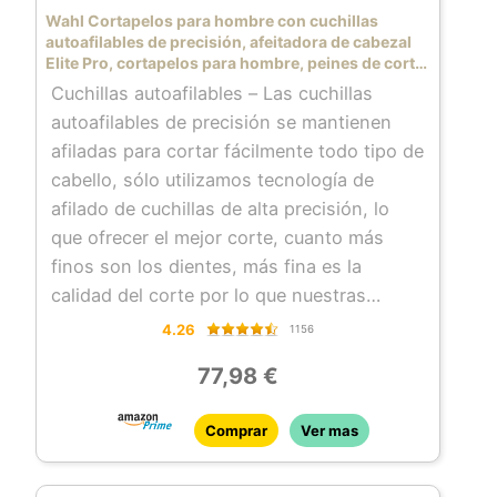
Wahl Cortapelos para hombre con cuchillas
autoafilables de precisión, afeitadora de cabezal
Elite Pro, cortapelos para hombre, peines de corte
Secure Fit Premium, peluqueros profesionales,
Cuchillas autoafilables – Las cuchillas
con cable
autoafilables de precisión se mantienen
afiladas para cortar fácilmente todo tipo de
cabello, sólo utilizamos tecnología de
afilado de cuchillas de alta precisión, lo
que ofrecer el mejor corte, cuanto más
finos son los dientes, más fina es la
calidad del corte por lo que nuestras
cuchillas ofrecen un rendimiento óptimo
4.26
1156
AJUSTE SEGURO – El clip de sujeción de
77,98 €
acero inoxidable Secure-Fit se fija de
forma segura a la cuchilla para un corte
Comprar
Ver mas
suave y fácil
PALANCA CÓNICA – La palanca cónica
ajustable con el pulgar permite una mayor