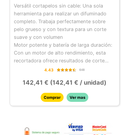
Versátil cortapelos sin cable: Una sola
Nuestros productos de alta tecnología son
herramienta para realizar un difuminado
Made in Germany con la última tecnología
completo. Trabaja perfectamente sobre
de iones de litio y un diseño cautivador
pelo grueso y con textura para un corte
suave y con volumen
Motor potente y batería de larga duración:
Con un motor de alto rendimiento, esta
recortadora ofrece resultados de corte
potentes y precisos. La batería de iones de
4.43
648
litio ofrece una autonomía de 100 minutos
142,41 € (142,41 € / unidad)
Opciones de corte versátiles: Viene con 8
peines de sujeción premium con ajuste
Comprar
Ver mas
seguro y ángulo suave para una amplia
gama de longitudes y estilos de corte
Diseño duradero y ergonómico: Fabricada
para soportar un uso profesional
frecuente, la Legend inalámbrica presenta