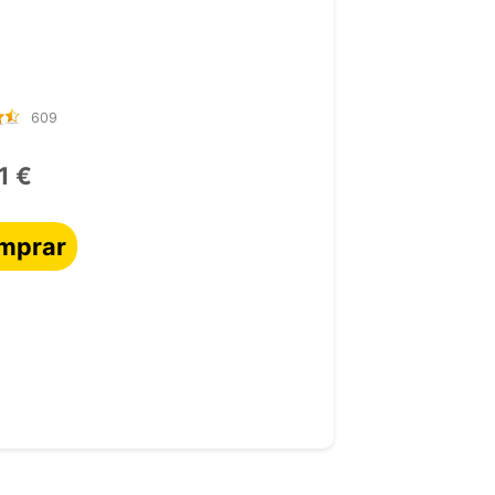
609
1 €
mprar