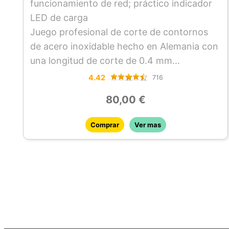
funcionamiento de red; práctico indicador
LED de carga
Juego profesional de corte de contornos
de acero inoxidable hecho en Alemania con
una longitud de corte de 0.4 mm
Ligero y silencioso; sólo 135 g para un
4.42
716
esquilado cómodo en las partes del cuerpo
80,00 €
de difícil acceso
Comprar
Ver mas