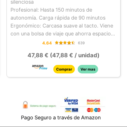
silenciosa
Profesional: Hasta 150 minutos de
autonomía. Carga rápida de 90 minutos
Ergonómico: Carcasa suave al tacto. Viene
con una bolsa de viaje que ahorra espacio
Moser: Desde hace más de 75 años, Moser
4.64
639
es uno de los principales fabricantes de
47,88 € (47,88 € / unidad)
aparatos profesionales para el peinado.
Nuestros productos están fabricados en
Comprar
Ver mas
Alemania con la última tecnología y un
diseño cautivador
Pago Seguro a través de Amazon