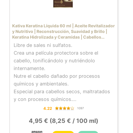
Con certificación cruelty free. Desenreda y
disminuye el volumen desde el primer uso.
Kativa Keratina Líquida 60 ml | Aceite Revitalizador
y Nutritivo | Reconstrucción, Suavidad y Brillo |
Keratina Hidrolizada y Ceramidas | Cabellos
Dañados
Libre de sales ni sulfatos.
Crea una película protectora sobre el
cabello, tonificándolo y nutriéndolo
internamente.
Nutre el cabello dañado por procesos
químicos y ambientales.
Especial para cabellos secos, maltratados
y con procesos químicos.
Recupera la luminosidad, sedosidad y brillo
4.22
1097
del cabello.
4,95 € (8,25 € / 100 ml)