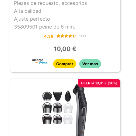
Piezas de repuesto, accesorios
Alta calidad
Ajuste perfecto
35809501 peine de 6 mm.
4.38
1242
10,00 €
Comprar
Ver mas
OFERTA 19,91 € (36%)