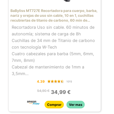
BaByliss MT727E Recortadora para cuerpo, barba,
nariz y orejas de uso sin cable, 10 en 1, cuchillas
recubiertas de titanio de carbono, 60 min de
autonomía, color negro y gris
Recortadora Uso sin cable. 60 minutos de
autonomía; sistema de carga de 8h
Cuchillas de 34 mm de Titanio de carbono
con tecnología W-Tech
Cuatro cabezales para barba (5mm, 6mm,
7mm, 8mm)
Cabezal de mantenimiento de 1mm a
3,5mm
Dos cabezales para cuerpo (3mm, 4mm);
4.39
1015
accesorio para nariz y orejas
54,90 €
34,99 €
Comprar
Ver mas