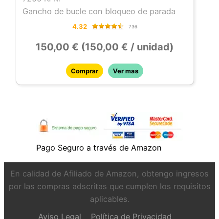
Gancho de bucle con bloqueo de parada
4.32
736
150,00 € (150,00 € / unidad)
Comprar
Ver mas
Pago Seguro a través de Amazon
En calidad de Afiliado de Amazon, obtengo ingresos
por las compras adscritas que cumplen los requisitos
aplicables.
Aviso Legal
Política de Privacidad