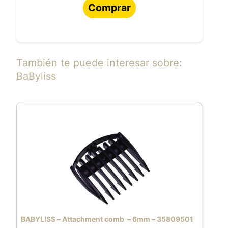
Comprar
También te puede interesar sobre:
BaByliss
BABYLISS – Attachment comb – 6mm – 35809501