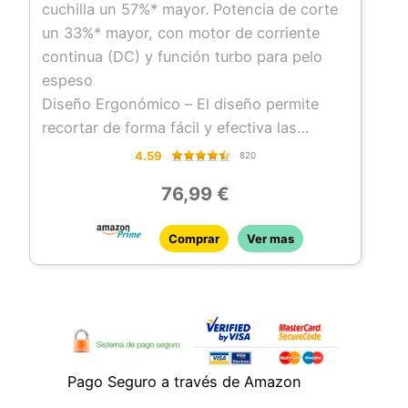
cuchilla un 57%* mayor. Potencia de corte
un 33%* mayor, con motor de corriente
continua (DC) y función turbo para pelo
espeso
Diseño Ergonómico – El diseño permite
recortar de forma fácil y efectiva las
patillas y la zona del cuello, diseño
4.59
820
ergonómico de fácil agarre para que
76,99 €
puedas cortarte el pelo tú mismo
Cuchillas de Acero Inoxidable – Máquina de
Comprar
Ver mas
cortar pelo con cuchillas de acero
inoxidable, totalmente lavable
Autonomía de 40 minutos – Hasta 40
minutos de autonomía sin cable, tiempo de
carga completa 4 horas y recarga rápida
en 5 minutos
Pago Seguro a través de Amazon
12 Peines Fijos – El cortapelos QuickCut