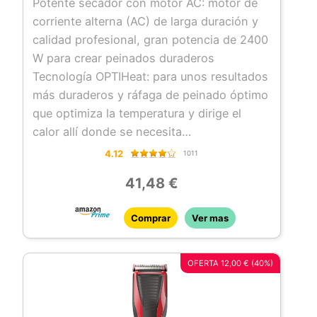
Potente secador con motor AC: motor de
AC9140B
corriente alterna (AC) de larga duración y
calidad profesional, gran potencia de 2400
W para crear peinados duraderos
Tecnología OPTIHeat: para unos resultados
más duraderos y ráfaga de peinado óptimo
que optimiza la temperatura y dirige el
calor allí donde se necesita
Secador de pelo iónico: acondicionamiento
4.12
1011
iónico: 90 % más de iones para reducir el
41,48 €
encrespamiento y potenciar el brillo; 3
temperaturas y 2 velocidades para crear
Comprar
Ver mas
todo tipo de peinados y ráfaga de aire frío
para fijar el peinado
2 concentradores y 1 difusor: incluye 2
OFERTA 12,00 € (40%)
concentradores y 1 difusor que añade
volumen al pelo y acentúa el rizo
Rejilla trasera desmontable: la rejilla trasera