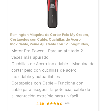
del secador es desmontable para una fácil
limpieza; cable profesional de 3 m y
práctico gancho para colgar
Remington Máquina de Cortar Pelo My Groom,
Cortapelos con Cable, Cuchillas de Acero
Inoxidable, Peine Ajustable con 12 Longitudes,
Cepillo para Limpieza – HC5100
Motor Pro Power – Para un afeitado 2
veces más apurado
Cuchillas de Acero Inoxidable – Máquina de
cortar pelo con cuchillas de acero
inoxidable y autoafilables
Cortapelos con Cable – Funciona con
cable para asegurar la potencia, cable de
alimentación extraíble para un fácil
almacenamiento
4.69
965
Peine Ajustable – El cortapelos MyGroom