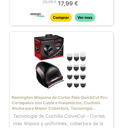
29,99 €
17,99 €
cuenta con peine ajustable con 12
longitudes (1 a 23 mm) e incrementos de 2
Comprar
Ver mas
mm
Incluye Accesorios – Cepillo para la
limpieza y botella de aceite
Remington Máquina de Cortar Pelo QuickCut Pro,
Cortapelos con Cable e Inalámbrico, Cuchilla
Ancha para Mayor Cobertura, Tecnología
CurveCut, 12 Peines, 40 min Autonomía, Diseño
Tecnología de Cuchilla CurveCut – Cortes
Ergonómico – HC4300
más limpios y uniformes, cobertura de la