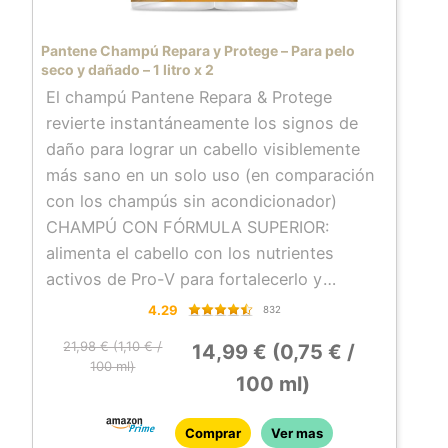
Pantene Champú Repara y Protege – Para pelo
seco y dañado – 1 litro x 2
El champú Pantene Repara & Protege
revierte instantáneamente los signos de
daño para lograr un cabello visiblemente
más sano en un solo uso (en comparación
con los champús sin acondicionador)
CHAMPÚ CON FÓRMULA SUPERIOR:
alimenta el cabello con los nutrientes
activos de Pro-V para fortalecerlo y
aportarle aspecto saludable desde dentro
4.29
832
hacia fuera
21,98 € (1,10 € /
14,99 € (0,75 € /
Recupera la fuerza del cabello contra los
100 ml)
100 ml)
daños causados por el peinado, previene
la formación de puntas abiertas y
proporciona un brillo y una suavidad
Comprar
Ver mas