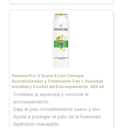
saludables al cabello
TIPO DE CABELLO: Este champú Pantene
es para cabello débil y dañado; está
probado por el Instituto Vitamínico Suizo,
una de las autoridades con mas
reconocimiento en cuanto a eficacia de
vitaminas
BUENO PARA TI Y PARA EL PLANETA: 0 %
aceites minerales, 0 % colorantes y frasco
reciclable hecho con plástico 100 %
Pantene Pro-V Suave & Liso Champú,
reciclado (excluyendo el tapón y las tintas)
Acondicionador y Tratamiento 3 en 1, Suavidad
Increíble y Control del Encrespamiento, 300 ml
Combate la aspereza y controla el
encrespamiento
Deja el pelo increíblemente suave y liso
Ayuda a proteger el pelo de la humedad
dejándolo manejable