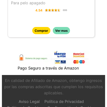
Para pelo apagado
4.54
686
Comprar
Ver mas
Pago Seguro a través de Amazon
En calidad de Afiliado de Amazon, obtengo ingresos
por las compras adscritas que cumplen los requisitos
aplicables.
Aviso Legal
Política de Privacidad