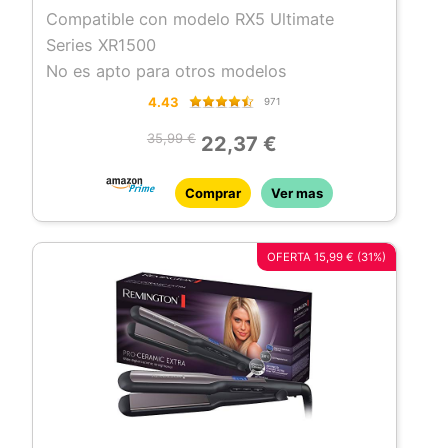
Compatible con modelo RX5 Ultimate
Series XR1500
No es apto para otros modelos
4.43
971
35,99 €
22,37 €
Comprar
Ver mas
OFERTA 15,99 € (31%)