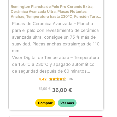
Remington Plancha de Pelo Pro Ceramic Extra,
Cerámica Avanzada Ultra, Placas Flotantes
Anchas, Temperatura hasta 230°C, Función Turbo
y Bloqueo Temperatura, Digital, Calentamiento
Placas de Cerámica Avanzada – Plancha
15s, S5525
para el pelo con revestimiento de cerámica
avanzada ultra, consigue un 75 % más de
suavidad. Placas anchas extralargas de 110
mm
Visor Digital de Temperatura – Temperatura
de 150°C a 230°C y apagado automático
de seguridad después de 60 minutos
Placa Flotante – Que presiona
4.42
797
uniformemente al alisar
51,99 €
36,00 €
Calentamiento Rápido – La plancha estará
lista para usar en 15 segundos. Cable
Comprar
Ver mas
giratorio, funda resistente al calor y voltaje
universal