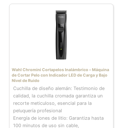
más alto rendimiento
El cortapelos inalámbrico profesional
fabricado en Estados Unidos utiliza
tecnología de hoja crujiente diseñada para
hacer un sonido nítido y crujiente al cortar,
ayudando a los barberos y estilistas a
saber cuándo su mezcla se ha
perfeccionado. Es altamente duradero y
cuenta con una palanca cónica de metal
Wahl Chromini Cortapelos Inalámbrico – Máquina
Tiene un tiempo de funcionamiento de más
de Cortar Pelo con Indicador LED de Carga y Bajo
Nivel de Ruido
de 100 minutos con un sistema de carga
Cuchilla de diseño alemán: Testimonio de
LED inteligente. Incluye 8 guías de corte
calidad, la cuchilla cromada garantiza un
patentadas de alta calidad, un soporte de
recorte meticuloso, esencial para la
carga dorado y negro, peine de peinado,
peluquería profesional
cepillo de limpieza, aceite de hoja
Energía de iones de litio: Garantiza hasta
cortadora e instrucciones de
100 minutos de uso sin cable,
funcionamiento (idioma español no