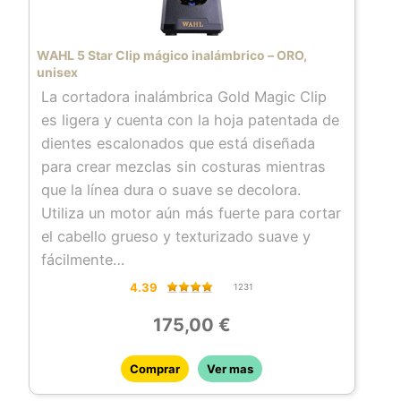
WAHL 5 Star Clip mágico inalámbrico – ORO,
unisex
La cortadora inalámbrica Gold Magic Clip
es ligera y cuenta con la hoja patentada de
dientes escalonados que está diseñada
para crear mezclas sin costuras mientras
que la línea dura o suave se decolora.
Utiliza un motor aún más fuerte para cortar
el cabello grueso y texturizado suave y
fácilmente
La magia está en la hoja La hoja de dientes
4.39
1231
escalonados tiene revestimientos de
175,00 €
titanio y DLC que hacen que las cuchillas
sean extremadamente fuertes, resistentes
Comprar
Ver mas
a la corrosión y temperaturas inferiores de
la hoja mientras está en uso ofreciendo el