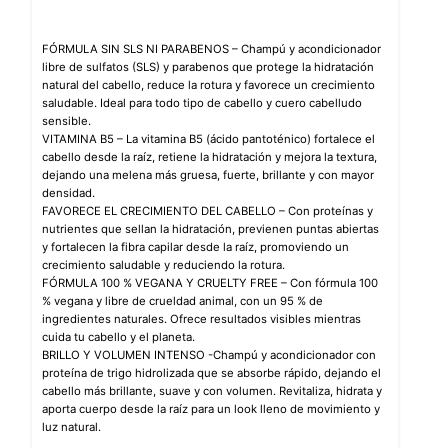
FÓRMULA SIN SLS NI PARABENOS – Champú y acondicionador
libre de sulfatos (SLS) y parabenos que protege la hidratación
natural del cabello, reduce la rotura y favorece un crecimiento
saludable. Ideal para todo tipo de cabello y cuero cabelludo
sensible.
VITAMINA B5 – La vitamina B5 (ácido pantoténico) fortalece el
cabello desde la raíz, retiene la hidratación y mejora la textura,
dejando una melena más gruesa, fuerte, brillante y con mayor
densidad.
FAVORECE EL CRECIMIENTO DEL CABELLO – Con proteínas y
nutrientes que sellan la hidratación, previenen puntas abiertas
y fortalecen la fibra capilar desde la raíz, promoviendo un
crecimiento saludable y reduciendo la rotura.
FÓRMULA 100 % VEGANA Y CRUELTY FREE – Con fórmula 100
% vegana y libre de crueldad animal, con un 95 % de
ingredientes naturales. Ofrece resultados visibles mientras
cuida tu cabello y el planeta.
BRILLO Y VOLUMEN INTENSO -Champú y acondicionador con
proteína de trigo hidrolizada que se absorbe rápido, dejando el
cabello más brillante, suave y con volumen. Revitaliza, hidrata y
aporta cuerpo desde la raíz para un look lleno de movimiento y
luz natural.