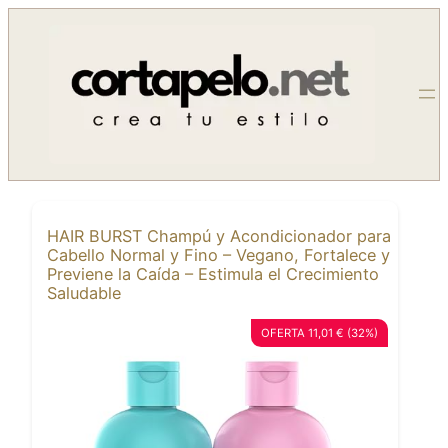
Saltar
al
contenido
HAIR BURST Champú y Acondicionador para
Cabello Normal y Fino – Vegano, Fortalece y
Previene la Caída – Estimula el Crecimiento
Saludable
OFERTA 11,01 € (32%)