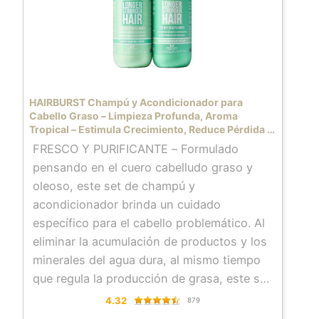
HAIRBURST Champú y Acondicionador para
Cabello Graso – Limpieza Profunda, Aroma
Tropical – Estimula Crecimiento, Reduce Pérdida –
Sin SLS, Siliconas, Parabenos
FRESCO Y PURIFICANTE – Formulado
pensando en el cuero cabelludo graso y
oleoso, este set de champú y
acondicionador brinda un cuidado
específico para el cabello problemático. Al
eliminar la acumulación de productos y los
minerales del agua dura, al mismo tiempo
que regula la producción de grasa, este set
refresca y purifica la condición del cabello.
4.32
879
ACCIÓN LIMPIADORA – Una acción