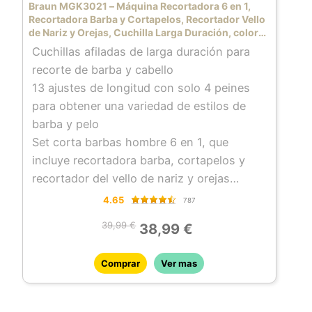
Braun MGK3021 – Máquina Recortadora 6 en 1,
porporcionan el equivalente a 22 años de
Recortadora Barba y Cortapelos, Recortador Vello
de Nariz y Orejas, Cuchilla Larga Duración, color
tratamiento en todas las zonas del cuerpo.
Negro/Verde
Cuchillas afiladas de larga duración para
*Esto no es una garantía para la vida útil
recorte de barba y cabello
del dispositivo
13 ajustes de longitud con solo 4 peines
para obtener una variedad de estilos de
barba y pelo
Set corta barbas hombre 6 en 1, que
incluye recortadora barba, cortapelos y
recortador del vello de nariz y orejas
40 min de potente funcionamiento
4.65
787
inalámbrico
39,99 €
38,99 €
Cabezal de recorte y peines 100 % lavables
Córtate el pelo a la longitud que desees;
Comprar
Ver mas
simplemente acopla uno de los peines y
podrás cortarte el cabello de 0.5 a 21 mm