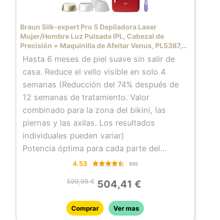
Braun Silk-expert Pro 5 Depiladora Laser
Mujer/Hombre Luz Pulsada IPL, Cabezal de
Precisión + Maquinilla de Afeitar Venus, PL5387,
Dorada/Blanca
Hasta 6 meses de piel suave sin salir de
casa. Reduce el vello visible en solo 4
semanas (Reducción del 74% después de
12 semanas de tratamiento. Valor
combinado para la zona del bikini, las
piernas y las axilas. Los resultados
individuales pueden variar)
Potencia óptima para cada parte del
cuerpo con la tecnología Skin pro 2.0
4.53
845
(SensoAdaptTM), similar a la de un salón
599,99 €
504,41 €
de belleza y que se adapta automática y
continuamente al tono de tu piel
Comprar
Ver mas
La luz pulsada (IPL) más rápida de Braun