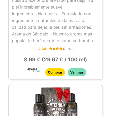
nuestro aceite pre afeitado para dejar su
piel increíblemente suave.
Ingredientes Naturales – Formulado con
ingredientes naturales de la más alta
calidad para dejar la piel sin irritaciones.
Aroma de Sándalo – Nuestro aroma más
popular le hará sentirse como un hombre
de verdad.
4.38
971
Solo unas Gotas – Solo se necesitan unas
8,99 € (29,97 € / 100 ml)
gotas para preparar su cara para la mejor
experiencia de afeitado.
Comprar
Ver mas
La Promesa Viking – Si por alguna razón no
está completamente satisfecho,
simplemente póngase en contacto con
nosotros y nos encargaremos de ello.