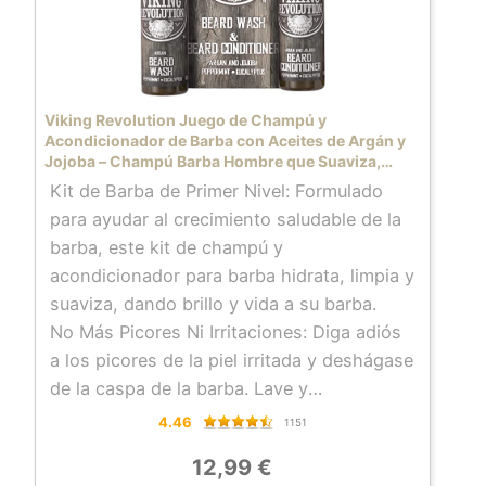
Viking Revolution Juego de Champú y
Acondicionador de Barba con Aceites de Argán y
Jojoba – Champú Barba Hombre que Suaviza,
Alisa y Fortalece el Crecimiento – Aroma Natural
Kit de Barba de Primer Nivel: Formulado
Menta y Eucalipto 2×150 ml
para ayudar al crecimiento saludable de la
barba, este kit de champú y
acondicionador para barba hidrata, limpia y
suaviza, dando brillo y vida a su barba.
No Más Picores Ni Irritaciones: Diga adiós
a los picores de la piel irritada y deshágase
de la caspa de la barba. Lave y
acondicione su barba, y presuma de ella.
4.46
1151
Haga Espuma: Nuestro juego de limpiador
12,99 €
de barba limpia y nutre en profundidad.