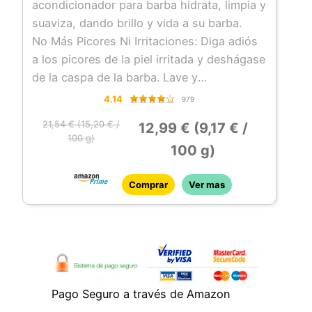
acondicionador para barba hidrata, limpia y
suaviza, dando brillo y vida a su barba.
No Más Picores Ni Irritaciones: Diga adiós
a los picores de la piel irritada y deshágase
de la caspa de la barba. Lave y
acondicione su barba, y presuma de ella.
4.14
979
Haga Espuma: Nuestro juego de limpiador
21,54 € (15,20 € /
12,99 € (9,17 € /
de barba limpia y nutre en profundidad.
100 g)
100 g)
Con solo un poco de champú para barba
en la mano, añada agua, masajee su barba
y la rica espuma hará el resto.
Comprar
Ver mas
Contiene Aceite Natural Para Barba: Este
juego de mantenimiento de la barba está
hecho con nuestro mejor aceite para barba
para proporcionarle la más profunda
hidratación y el mejor acondicionador para
Pago Seguro a través de Amazon
el crecimiento de la barba.