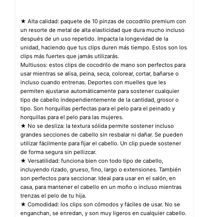
★ Alta calidad: paquete de 10 pinzas de cocodrilo premium con
un resorte de metal de alta elasticidad que dura mucho incluso
después de un uso repetido. Impacta la longevidad de la
unidad, haciendo que tus clips duren más tiempo. Estos son los
clips más fuertes que jamás utilizarás.
Multiusos: estos clips de cocodrilo de mano son perfectos para
usar mientras se alisa, peina, seca, colorear, cortar, bañarse o
incluso cuando entrenas. Deportes con muelles que les
permiten ajustarse automáticamente para sostener cualquier
tipo de cabello independientemente de la cantidad, grosor o
tipo. Son horquillas perfectas para el pelo para el peinado y
horquillas para el pelo para las mujeres.
★ No se desliza: la textura sólida permite sostener incluso
grandes secciones de cabello sin resbalar ni dañar. Se pueden
utilizar fácilmente para fijar el cabello. Un clip puede sostener
de forma segura sin pellizcar.
★ Versatilidad: funciona bien con todo tipo de cabello,
incluyendo rizado, grueso, fino, largo o extensiones. También
son perfectos para seccionar. Ideal para usar en el salón, en
casa, para mantener el cabello en un moño o incluso mientras
trenzas el pelo de tu hija.
★ Comodidad: los clips son cómodos y fáciles de usar. No se
enganchan, se enredan, y son muy ligeros en cualquier cabello.