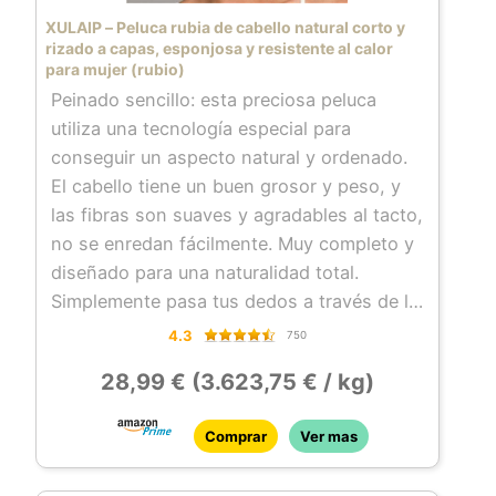
XULAIP – Peluca rubia de cabello natural corto y
rizado a capas, esponjosa y resistente al calor
para mujer (rubio)
Peinado sencillo: esta preciosa peluca
utiliza una tecnología especial para
conseguir un aspecto natural y ordenado.
El cabello tiene un buen grosor y peso, y
las fibras son suaves y agradables al tacto,
no se enredan fácilmente. Muy completo y
diseñado para una naturalidad total.
Simplemente pasa tus dedos a través de la
peluca, para peinarla y que quede
4.3
750
voluminosa como en las imágenes.
28,99 € (3.623,75 € / kg)
También se puede cortar y rizar para
adaptarse a tu cara.
Comprar
Ver mas
Material de alta calidad: fibra sintética,
hecha de fibra de alta temperatura, tacto