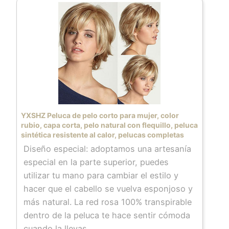
como el cabello real. Alta calidad:
ofrecemos un producto de alta calidad con
el color natural y la buena textura, el
aspecto es igual que el cabello real, suave
al tacto, fácil de peinar, mínimo caída y
enredos. La gente pensará que es tu
propio cabello o que acabas de cambiar de
peinado por moda.
de la redecilla ajustable: la peluca corta
YXSHZ Peluca de pelo corto para mujer, color
con tono gris plateado y blanco tiene dos
rubio, capa corta, pelo natural con flequillo, peluca
sintética resistente al calor, pelucas completas
bandas elásticas integradas, que se
Diseño especial: adoptamos una artesanía
pueden utilizar para ajustar el tamaño de la
especial en la parte superior, puedes
peluca y que se adapte a la circunferencia
utilizar tu mano para cambiar el estilo y
de tu cabeza. Al mismo tiempo, la malla
hacer que el cabello se vuelva esponjoso y
elástica también garantiza la ventilación y
más natural. La red rosa 100% transpirable
frescura sin ensuciarse.
dentro de la peluca te hace sentir cómoda
Peluca natural realista: mezclada con fibras
cuando la llevas.
de memoria sintéticas de alta calidad, esta