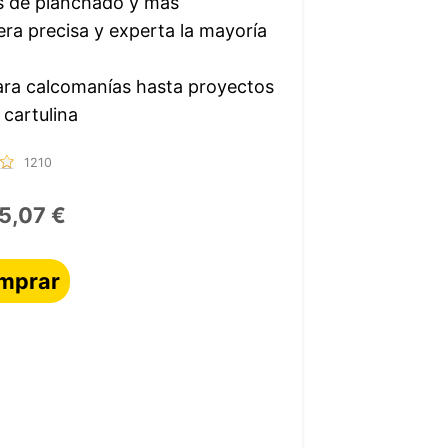
os de planchado y más
ra precisa y experta la mayoría
ara calcomanías hasta proyectos
cartulina
1210
5,07 €
mprar