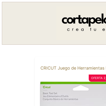
Saltar
al
contenido
CRICUT Juego de Herramientas bá
OFERTA 2,