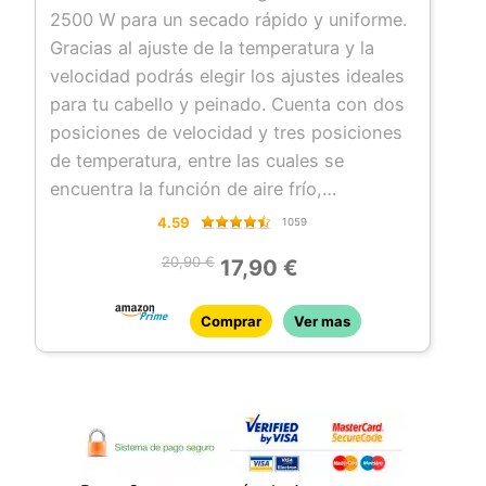
Difusor
2500 W para un secado rápido y uniforme.
Gracias al ajuste de la temperatura y la
velocidad podrás elegir los ajustes ideales
para tu cabello y peinado. Cuenta con dos
posiciones de velocidad y tres posiciones
de temperatura, entre las cuales se
encuentra la función de aire frío,
ofreciendo un extra de fijación en el
4.59
1059
peinado para que se mantenga perfecto y
20,90 €
17,90 €
duradero durante más tiempo.
Ion Real: los iones del secador actúan en el
Comprar
Ver mas
cabello para dejarlo mucho más brillante e
hidratado y potencian el
antiencrespamiento natural.
Emite un gran caudal de aire para secar el
cabello de forma rápida. Además, posee
una tecnología Hair Care para proteger el