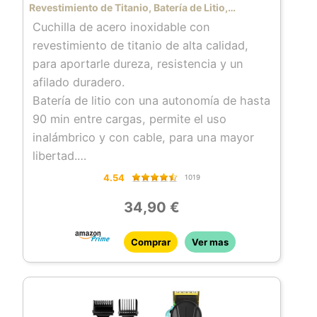
Revestimiento de Titanio, Batería de Litio,
Autonomía hasta 120 minutos, Uso con y sin
Cuchilla de acero inoxidable con
Cable, 3 Peines
revestimiento de titanio de alta calidad,
para aportarle dureza, resistencia y un
afilado duradero.
Batería de litio con una autonomía de hasta
90 min entre cargas, permite el uso
inalámbrico y con cable, para una mayor
libertad.
Dispone de 3 peines guía para barba y
4.54
1019
pelo. Un peine de barba de 1-12 mm y dos
34,90 €
peines de pelo de 3-15 mm y 18-30 mm.
Pantalla con indicador de carga, tanto para
Comprar
Ver mas
saber cuánto tiempo de uso lleva, como
para saber cuánta carga lleva acumulada y
función de bloqueo activada, además
incluye aviso de mantenimiento para