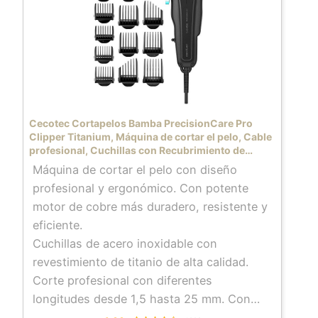
mantener el cortapelos siempre en
perfecto estado.
Función de bloqueo del cortapelos que
permite que no se active por descuido
mientras lo llevas contigo.
Cecotec Cortapelos Bamba PrecisionCare Pro
Clipper Titanium, Máquina de cortar el pelo, Cable
profesional, Cuchillas con Recubrimiento de
Titanio, Color Negro, 12 peines
Máquina de cortar el pelo con diseño
profesional y ergonómico. Con potente
motor de cobre más duradero, resistente y
eficiente.
Cuchillas de acero inoxidable con
revestimiento de titanio de alta calidad.
Corte profesional con diferentes
longitudes desde 1,5 hasta 25 mm. Con
palanca de ajuste regulable para un amplio