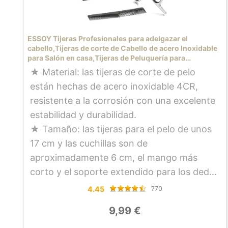
ESSOY Tijeras Profesionales para adelgazar el
cabello,Tijeras de corte de Cabello de acero Inoxidable
para Salón en casa,Tijeras de Peluquería para
Mujeres,Hombres,Niños
★ Material: las tijeras de corte de pelo
están hechas de acero inoxidable 4CR,
resistente a la corrosión con una excelente
estabilidad y durabilidad.
★ Tamaño: las tijeras para el pelo de unos
17 cm y las cuchillas son de
aproximadamente 6 cm, el mango más
corto y el soporte extendido para los dedos
hacen que tu corte de pelo sea mucho más
4.45
770
fácil.
9,99 €
★ Detalles: tornillo ajustable para apretar o