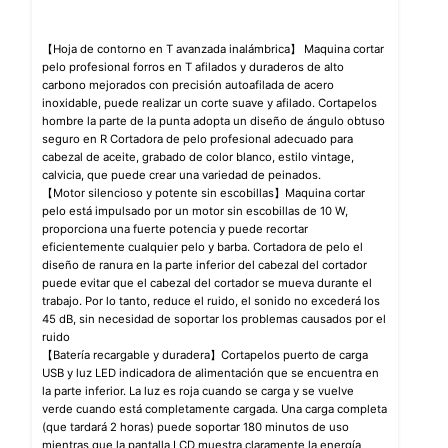
【Hoja de contorno en T avanzada inalámbrica】 Maquina cortar
pelo profesional forros en T afilados y duraderos de alto
carbono mejorados con precisión autoafilada de acero
inoxidable, puede realizar un corte suave y afilado. Cortapelos
hombre la parte de la punta adopta un diseño de ángulo obtuso
seguro en R Cortadora de pelo profesional adecuado para
cabezal de aceite, grabado de color blanco, estilo vintage,
calvicia, que puede crear una variedad de peinados.
【Motor silencioso y potente sin escobillas】Maquina cortar
pelo está impulsado por un motor sin escobillas de 10 W,
proporciona una fuerte potencia y puede recortar
eficientemente cualquier pelo y barba. Cortadora de pelo el
diseño de ranura en la parte inferior del cabezal del cortador
puede evitar que el cabezal del cortador se mueva durante el
trabajo. Por lo tanto, reduce el ruido, el sonido no excederá los
45 dB, sin necesidad de soportar los problemas causados por el
ruido
【Batería recargable y duradera】Cortapelos puerto de carga
USB y luz LED indicadora de alimentación que se encuentra en
la parte inferior. La luz es roja cuando se carga y se vuelve
verde cuando está completamente cargada. Una carga completa
(que tardará 2 horas) puede soportar 180 minutos de uso
mientras que la pantalla LCD muestra claramente la energía