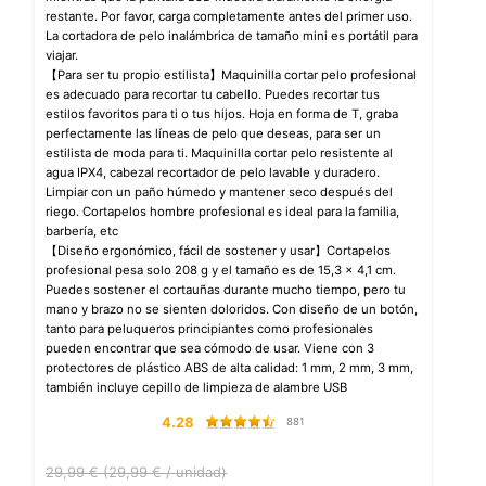
restante. Por favor, carga completamente antes del primer uso.
La cortadora de pelo inalámbrica de tamaño mini es portátil para
viajar.
【Para ser tu propio estilista】Maquinilla cortar pelo profesional
es adecuado para recortar tu cabello. Puedes recortar tus
estilos favoritos para ti o tus hijos. Hoja en forma de T, graba
perfectamente las líneas de pelo que deseas, para ser un
estilista de moda para ti. Maquinilla cortar pelo resistente al
agua IPX4, cabezal recortador de pelo lavable y duradero.
Limpiar con un paño húmedo y mantener seco después del
riego. Cortapelos hombre profesional es ideal para la familia,
barbería, etc
【Diseño ergonómico, fácil de sostener y usar】Cortapelos
profesional pesa solo 208 g y el tamaño es de 15,3 x 4,1 cm.
Puedes sostener el cortauñas durante mucho tiempo, pero tu
mano y brazo no se sienten doloridos. Con diseño de un botón,
tanto para peluqueros principiantes como profesionales
pueden encontrar que sea cómodo de usar. Viene con 3
protectores de plástico ABS de alta calidad: 1 mm, 2 mm, 3 mm,
también incluye cepillo de limpieza de alambre USB
4.28
881
29,99 € (29,99 € / unidad)