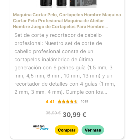
Maquina Cortar Pelo, Cortapelos Hombre Maquina
Cortar Pelo Profesional Maquina de Afeitar
Hombre Juego de Cortapelos Para Hombre
Recortadora de Barba Maquina Afeitar Regalos
Set de corte y recortador de cabello
Para Hombres
profesional: Nuestro set de corte de
cabello profesional consta de un
cortapelos inalámbrico de última
generación con 6 peines guía (1,5 mm, 3
mm, 4,5 mm, 6 mm, 10 mm, 13 mm) y un
recortador de detalles con 4 guías (1 mm,
2 mm, 3 mm, 4 mm). Cumple con los
requisitos de corte de cabello, arte capilar,
4.41
1089
afeitado y cuidado corporal. El conjunto es
35,99 €
30,99 €
adecuado tanto para peluqueros
profesionales como para uso doméstico.
Comprar
Ver mas
Pantalla LCD inteligente y batería de gran