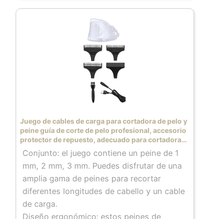
capacidad: la cortadora de cabello
profesional cuenta con una batería
recargable incorporada de 2500 mAh de
alta calidad, que proporciona un tiempo de
funcionamiento extra largo de 300 minutos
después de una carga completa de 3
horas. La recortadora de detalles puede
funcionar durante 180 minutos con una
sola carga después de una carga completa
de 2 horas. Ambos tamaños de cortadora
Juego de cables de carga para cortadora de pelo y
cuentan con una pantalla de nivel de carga
peine guía de corte de pelo profesional, accesorio
protector de repuesto, adecuado para cortadora
LCD de alta resolución para que puedas
de pelo
Conjunto: el juego contiene un peine de 1
ver el nivel de carga en cualquier momento
mm, 2 mm, 3 mm. Puedes disfrutar de una
y no tengas que apagarla.
amplia gama de peines para recortar
Motor potente y tecnología silenciosa:
diferentes longitudes de cabello y un cable
Tanto la cortadora de cabello como la
de carga.
recortadora están equipadas con motores
Diseño ergonómico: estos peines de
de núcleo de cobre de alto rendimiento que