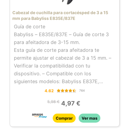
Cabezal de cuchilla para cortacésped de 3 a 15
mm para Babyliss E835E/837E
Guía de corte
Babyliss – E835E/837E – Guía de corte 3
para afeitadora de 3-15 mm.
Esta guía de corte para afeitadora te
permite ajustar el cabezal de 3 a 15 mm. –
Verificar la compatibilidad con tu
dispositivo. – Compatible con los
siguientes modelos: Babyliss E837E,
E834AE, E835E.
4.62
764
5,98 €
4,97 €
Comprar
Ver mas