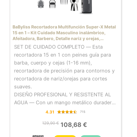
BaByliss Recortadora Multifunción Super-X Metal
15 en 1 – Kit Cuidado Masculino inalámbrico,
Afeitadora, Barbero, Detalle nariz y orejas,
Resistente al agua, Regalo para hombres,
SET DE CUIDADO COMPLETO — Esta
Plateado/Gris, MT996E
recortadora 15 en 1 con peines guía para
barba, cuerpo y cejas (1-16 mm),
recortadora de precisión para contornos y
recortadora de nariz/orejas para cortes
suaves.
DISEÑO PROFESIONAL Y RESISTENTE AL
AGUA — Con un mango metálico duradero
y un diseño 100% resistente al agua, esta
4.31
715
maquinilla está diseñada para ofrecer
129,90 €
108,68 €
resistencia de calidad profesional,
brindando un rendimiento duradero tanto