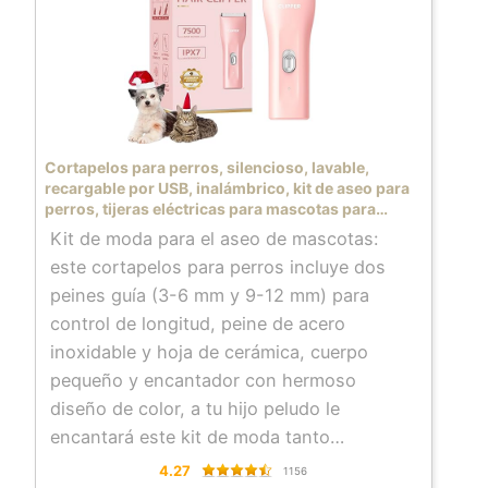
la batería recargable y potente integrada
de iones de litio del cortapelos para
mascotas, puede funcionar 90 minutos de
funcionamiento inalámbrico después de 3
horas completamente cargada, puede
mantener el cuidado de las mascotas en
Cortapelos para perros, silencioso, lavable,
casa funcionando continuamente, no más
recargable por USB, inalámbrico, kit de aseo para
perros, tijeras eléctricas para mascotas para
preocupaciones por el apagado cuando
perros y gatos
Kit de moda para el aseo de mascotas:
trabajas.
este cortapelos para perros incluye dos
Consejos para recortar mascotas: si tus
peines guía (3-6 mm y 9-12 mm) para
mascotas tienen abrigos gruesos y largos,
control de longitud, peine de acero
primero utiliza las tijeras para cortar más
inoxidable y hoja de cerámica, cuerpo
cortos. De lo contrario, la maquinilla de
pequeño y encantador con hermoso
afeitar podría atascarse durante el recorte.
diseño de color, a tu hijo peludo le
encantará este kit de moda tanto
Hoja de corte segura y afilada: hoja afilada
4.27
1156