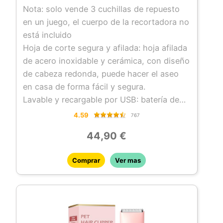
repuesto para afeitadoras de perros Tb006
Nota: solo vende 3 cuchillas de repuesto
Tb006-3 piezas
en un juego, el cuerpo de la recortadora no
está incluido
Hoja de corte segura y afilada: hoja afilada
de acero inoxidable y cerámica, con diseño
de cabeza redonda, puede hacer el aseo
en casa de forma fácil y segura.
Lavable y recargable por USB: batería de
iones de litio de gran capacidad, se puede
4.59
767
cargar a través de un cable USB en
44,90 €
cualquier momento, puedes recortar a tu
mascota en el jardín o cualquier otra
Comprar
Ver mas
ocasión al aire libre. La hoja es
desmontable y lavable directamente bajo la
pestaña de agua, puedes limpiar el cabello
con el cepillo fácilmente.
Fuente de alimentación de larga duración: