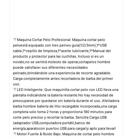
Maquina Cortar Pelo Profesional: Maquina cortar pelo
peloestá equipado con tres peines guía(1/2/3mm),1*USB
cable,1*cepillo de limpieza,1*aceite lubricante,1*Manual del
producto y protector para las cuchillas. Incluso si es un
novato,no se sentirá molesto de operar,cortapelos hombre
puede satisfacer sus diferentes necesidades
peinado,brindándole una experiencia de recorte agradable.
Carga completamente antes recortadora de barba del primer
uso.
LED Inteligente: Que maquinilla cortar pelo con LED lleva una
pantalla indicándote la batería restante.No hay necesidad de
preocuparse por quedarse sin batería durante el uso. Afeitadora
barba hombre batería de litio recargable incorporada,una carga
completa solo toma 2 horas y proporciona 180 minutos para
corte pelo preciso y recortar la barba. Sencilla Carga USB
(adaptador USB,computadora portátil,banco de
energía,aparatocon puertos USB para cargar)y apto para llevar!
Motor Fuerte & Ruido Bajo: Maquina de cortar pelo hombre