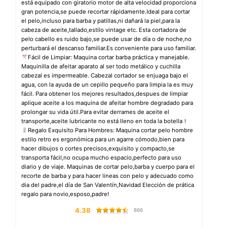
está equipado con giratorio motor de alta velocidad proporciona
gran potencia,se puede recortar rápidamente.Ideal para cortar
el pelo,incluso para barba y patillas,ni dañará la piel,para la
cabeza de aceite,tallado,estilo vintage etc. Esta cortadora de
pelo cabello es ruido bajo,se puede usar de día o de noche,no
perturbará el descanso familiar.Es conveniente para uso familiar.
Fácil de Limpiar: Maquina cortar barba práctica y manejable.
Maquinilla de afeitar aparato al ser todo metálico y cuchilla
cabezal es impermeable. Cabezal cortador se enjuaga bajo el
agua, con la ayuda de un cepillo pequeño para limpia la es muy
fácil. Para obtener los mejores resultados,despues de limpiar
aplique aceite a los maquina de afeitar hombre degradado para
prolongar su vida útil.Para evitar derrames de aceite el
transporte,aceite lubricante no está lleno en toda la botella！
Regalo Exquisito Para Hombres: Maquina cortar pelo hombre
estilo retro es ergonómica para un agarre cómodo,bien para
hacer dibujos o cortes precisos,exquisito y compacto,se
transporta fácil,no ocupa mucho espacio,perfecto para uso
diario y de viaje. Maquinas de cortar pelo,barba y cuerpo para el
recorte de barba y para hacer lineas con pelo y adecuado como
dia del padre,el día de San Valentín,Navidad Elección de prática
regalo para novio,esposo,padre!
4.38
866