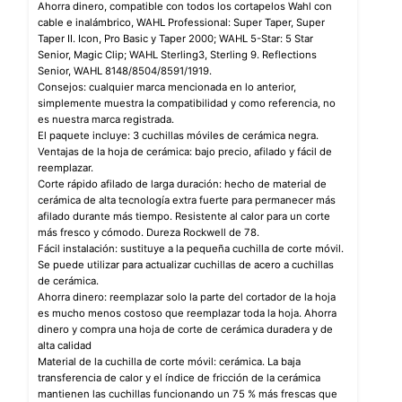
Ahorra dinero, compatible con todos los cortapelos Wahl con
cable e inalámbrico, WAHL Professional: Super Taper, Super
Taper II. Icon, Pro Basic y Taper 2000; WAHL 5-Star: 5 Star
Senior, Magic Clip; WAHL Sterling3, Sterling 9. Reflections
Senior, WAHL 8148/8504/8591/1919.
Consejos: cualquier marca mencionada en lo anterior,
simplemente muestra la compatibilidad y como referencia, no
es nuestra marca registrada.
El paquete incluye: 3 cuchillas móviles de cerámica negra.
Ventajas de la hoja de cerámica: bajo precio, afilado y fácil de
reemplazar.
Corte rápido afilado de larga duración: hecho de material de
cerámica de alta tecnología extra fuerte para permanecer más
afilado durante más tiempo. Resistente al calor para un corte
más fresco y cómodo. Dureza Rockwell de 78.
Fácil instalación: sustituye a la pequeña cuchilla de corte móvil.
Se puede utilizar para actualizar cuchillas de acero a cuchillas
de cerámica.
Ahorra dinero: reemplazar solo la parte del cortador de la hoja
es mucho menos costoso que reemplazar toda la hoja. Ahorra
dinero y compra una hoja de corte de cerámica duradera y de
alta calidad
Material de la cuchilla de corte móvil: cerámica. La baja
transferencia de calor y el índice de fricción de la cerámica
mantienen las cuchillas funcionando un 75 % más frescas que