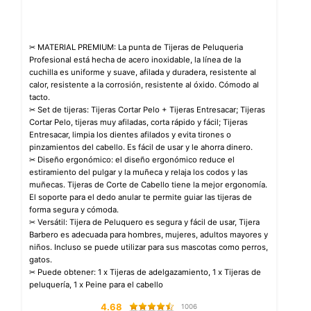
✂ MATERIAL PREMIUM: La punta de Tijeras de Peluqueria
Profesional está hecha de acero inoxidable, la línea de la
cuchilla es uniforme y suave, afilada y duradera, resistente al
calor, resistente a la corrosión, resistente al óxido. Cómodo al
tacto.
✂ Set de tijeras: Tijeras Cortar Pelo + Tijeras Entresacar; Tijeras
Cortar Pelo, tijeras muy afiladas, corta rápido y fácil; Tijeras
Entresacar, limpia los dientes afilados y evita tirones o
pinzamientos del cabello. Es fácil de usar y le ahorra dinero.
✂ Diseño ergonómico: el diseño ergonómico reduce el
estiramiento del pulgar y la muñeca y relaja los codos y las
muñecas. Tijeras de Corte de Cabello tiene la mejor ergonomía.
El soporte para el dedo anular te permite guiar las tijeras de
forma segura y cómoda.
✂ Versátil: Tijera de Peluquero es segura y fácil de usar, Tijera
Barbero es adecuada para hombres, mujeres, adultos mayores y
niños. Incluso se puede utilizar para sus mascotas como perros,
gatos.
✂ Puede obtener: 1 x Tijeras de adelgazamiento, 1 x Tijeras de
peluquería, 1 x Peine para el cabello
4.68
1006