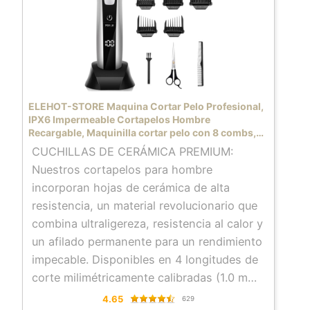
práctico,no pesa demasiado y muy
cómodo en su manejo.
Hoja Desmontable y Lavable de Titanio y
Cerámica — asegura la larga duración del
uso del cortapelos y se corta e incluso
fácilmente el pelo más grueso.
ELEHOT-STORE Maquina Cortar Pelo Profesional,
Motor de Alta Velocidad y Ultra Silencioso
IPX6 Impermeable Cortapelos Hombre
Recargable, Maquinilla cortar pelo con 8 combs,
— tecnología de afilado doble
150 mins Autonomía, Incluye cepillo y tijera
CUCHILLAS DE CERÁMICA PREMIUM:
automáticamente, bajo nivel de ruido es
Nuestros cortapelos para hombre
silencioso, puede usarlo en casa o
incorporan hojas de cerámica de alta
barbería.
resistencia, un material revolucionario que
combina ultraligereza, resistencia al calor y
un afilado permanente para un rendimiento
impecable. Disponibles en 4 longitudes de
corte milimétricamente calibradas (1.0 mm,
1.3 mm, 1.6 mm, 1.9 mm), cada cuchilla está
4.65
629