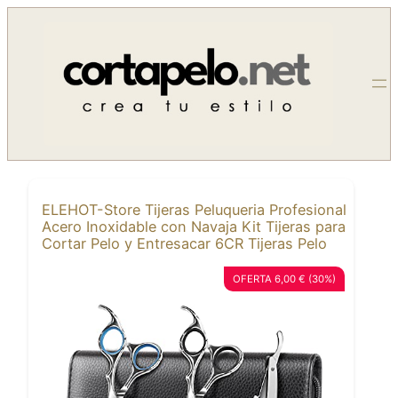
Saltar
al
contenido
ELEHOT-Store Tijeras Peluqueria Profesional
Acero Inoxidable con Navaja Kit Tijeras para
Cortar Pelo y Entresacar 6CR Tijeras Pelo
OFERTA 6,00 € (30%)