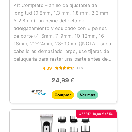
Kit Completo – anillo de ajustable de
longitud (0.8mm, 1.3 mm, 1.8 mm, 2.3 mm
Y 2.8mm), un peine del pelo del
adelgazamiento y equipado con 6 peines
de corte (4-6mm, 7-9mm, 10-12mm, 16-
18mm, 22-24mm, 28-30mm.)(NOTA – si su
cabello es demasiado largo, use tijeras de
peluquería para restar una parte antes de
usar esta cortadora de cabello para evitar
4.39
1194
que se enrede el cabello.)
24,99 €
Batería Duradera — Cargar rapidamente y
funcionamiento inalámbrico de larga
Comprar
Ver mas
duración, tarda en cargarse sobre 60
minutos y la duración de la batería es de
45 a 90 minutos.
OFERTA 10,00 € (31%)
LED Display que indica el tiempo que
queda de batería y con el deseño