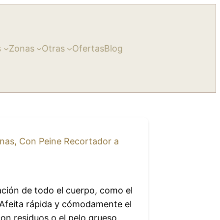
s
Zonas
Otras
Ofertas
Blog
rnas, Con Peine Recortador a
ción de todo el cuerpo, como el
i. Afeita rápida y cómodamente el
con residuos o el pelo grueso.