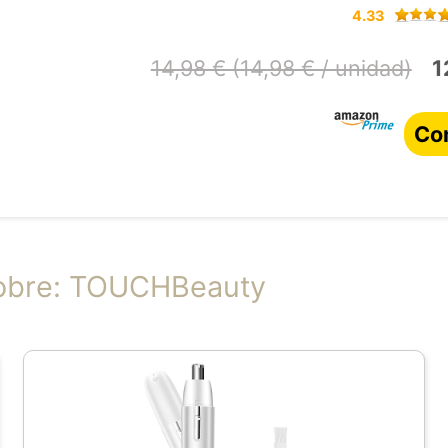
4.33
14,98 € (14,98 € / unidad)
1
Co
sobre: TOUCHBeauty