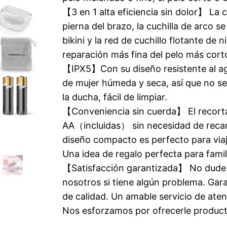
【3 en 1 alta eficiencia sin dolor】 La cu
pierna del brazo, la cuchilla de arco se u
bikini y la red de cuchillo flotante de n
reparación más fina del pelo más cort
【IPX5】Con su diseño resistente al agu
de mujer húmeda y seca, así que no se 
la ducha, fácil de limpiar.
【Conveniencia sin cuerda】 El recortad
AA（incluidas） sin necesidad de recar
diseño compacto es perfecto para viajar
Una idea de regalo perfecta para famil
【Satisfacción garantizada】 No dude
nosotros si tiene algún problema. Gar
de calidad. Un amable servicio de atenc
Nos esforzamos por ofrecerle product