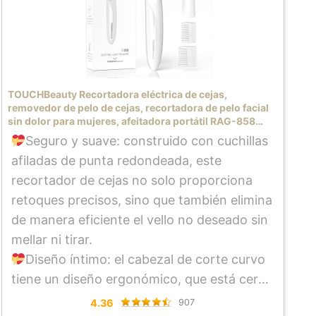
TOUCHBeauty Recortadora eléctrica de cejas,
removedor de pelo de cejas, recortadora de pelo facial
sin dolor para mujeres, afeitadora portátil RAG-858
(blanco)
Seguro y suave: construido con cuchillas
afiladas de punta redondeada, este
recortador de cejas no solo proporciona
retoques precisos, sino que también elimina
de manera eficiente el vello no deseado sin
mellar ni tirar.
Diseño íntimo: el cabezal de corte curvo
tiene un diseño ergonómico, que está cerca
de la piel, no deja esquinas muertas que son
4.36
907