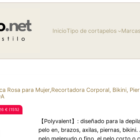
Inicio
Tipo de cortapelos
Marca
a Rosa para Mujer,Recortadora Corporal, Bikini, Pie
9A
26 € (15%)
【Polyvalent】: diseñado para la depila
pelo en, brazos, axilas, piernas, bikin
pelo melenudo o fino, el pelo corto o 