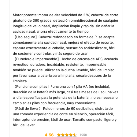
Motor potente: motor de alta velocidad de 2 W, cabezal de corte
giratorio de 360 grados, detección omnidireccional de cualquier
longitud de vello nasal, depilación limpia y rápida, sin dañar la
cavidad nasal, ahorra efectivamente tu tiempo
【Uso seguro】Cabezal redondeado en forma de R, se adapta
cómodamente a la cavidad nasal, mejora el efecto de recorte,
captura exactamente el cabello, sensación antideslizante, fácil
de sostener y controlar, y más seguro de usar
【Duradero e impermeable】Hecho de carcasa de ABS, acabado
revestido, duradero, inoxidable, resistente, impermeable,
también se puede utilizar en la ducha, lavable, fácil de limpiar,
por favor saca la batería para limpiarla, sécala después de la
limpieza
【Funciona con pilas】Funciona con 1 pila AA (no incluida),
duración de la batería más larga, casi tres meses de uso una vez
al día (específica para la potencia de la batería), no es necesario
cambiar las pilas con frecuencia, muy conveniente
【Fácil de llevar】 Ruido menos de 60 decibelios, disfruta de
una cómoda experiencia de corte en silencio, operación fácil,
interruptor de presión, fácil de usar. Tamaño compacto, ligero y
fácil de llevar
4.56
1058