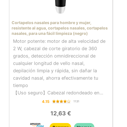
Cortapelos nasales para hombre y mujer,
resistente al agua, cortapelos nasales, cortapelos
nasales, para una fácil limpieza (negro)
Motor potente: motor de alta velocidad de
2 W, cabezal de corte giratorio de 360
grados, detección omnidireccional de
cualquier longitud de vello nasal,
depilación limpia y rápida, sin dañar la
cavidad nasal, ahorra efectivamente tu
tiempo
【Uso seguro】Cabezal redondeado en
forma de R, se adapta cómodamente a la
4.15
1131
cavidad nasal, mejora el efecto de recorte,
12,63 €
captura exactamente el cabello, sensación
antideslizante, fácil de sostener y