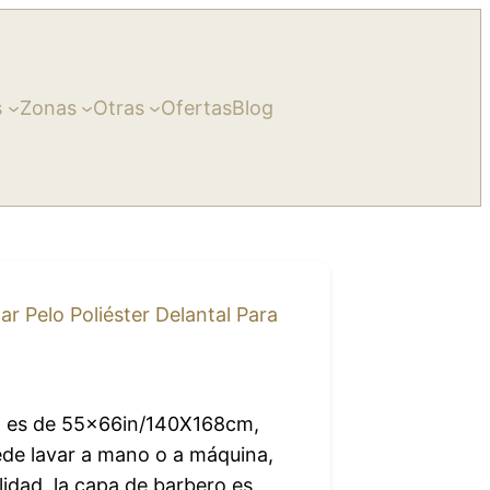
s
Zonas
Otras
Ofertas
Blog
 Pelo Poliéster Delantal Para
ño es de 55x66in/140X168cm,
ede lavar a mano o a máquina,
ilidad, la capa de barbero es