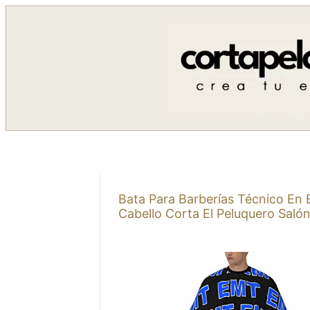
Saltar
al
contenido
Bata Para Barberías Técnico En 
Cabello Corta El Peluquero Saló