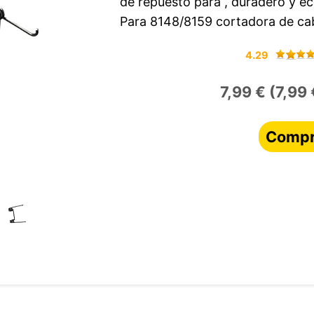
de repuesto para , duradero y ec
Para 8148/8159 cortadora de cab
4.29
7,99 € (7,99 
Compr