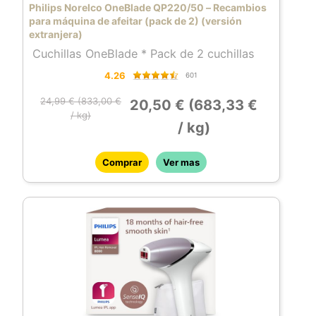
Philips Norelco OneBlade QP220/50 – Recambios
para máquina de afeitar (pack de 2) (versión
extranjera)
Cuchillas OneBlade * Pack de 2 cuchillas
4.26
601
24,99 € (833,00 €
20,50 € (683,33 €
/ kg)
/ kg)
Comprar
Ver mas