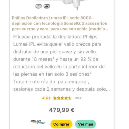
Philips Depiladora Lumea IPL serie 8000 –
depilación con tecnología SenseIQ, 2 accesorios
para cuerpo y cara, para uso con cable (modelo
BRI944/00)
Eficacia probada: la depiladora Philips
Lumea IPL evita que el vello crezca para
disfrutar de una piel suave y sin vello
durante 18 meses¹ y hasta un 92 % de
reducción del vello en la parte inferior de
las piernas en tan solo 3 sesiones²
Tratamiento rápido: para empezar,
sesiones cada 2 semanas y después solo
una vez al mes, la mitad tratamientos que
4.61
1086
otras marcas. Depilar ambas piernas solo
479,99 €
requiere 8,5 minutos.
Tratamiento personalizado con SenseIQ: el
Comprar
Ver mas
sensor SmartSkin detecta tu tono de piel y