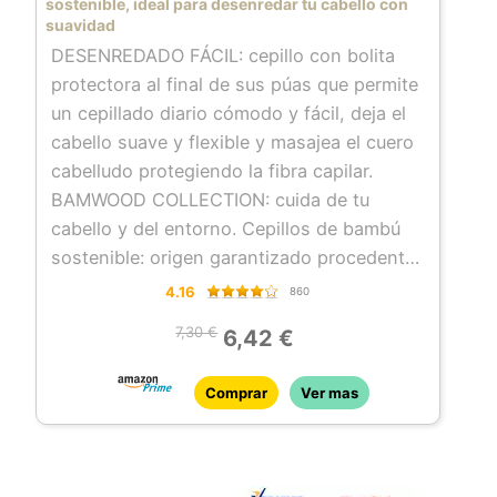
sostenible, ideal para desenredar tu cabello con
suavidad
DESENREDADO FÁCIL: cepillo con bolita
protectora al final de sus púas que permite
un cepillado diario cómodo y fácil, deja el
cabello suave y flexible y masajea el cuero
cabelludo protegiendo la fibra capilar.
BAMWOOD COLLECTION: cuida de tu
cabello y del entorno. Cepillos de bambú
sostenible: origen garantizado procedente
de bosques certificados por FSC.
4.16
860
USO: puede utilizarse en cabello seco y
7,30 €
6,42 €
mojado. Ideal para melenas largas, también
para alisar el cabello gracias a su amplia
Comprar
Ver mas
superficie.
CEPILLADO DIARIO: indicado para todo
tipo de cabello en especial si es largo.
Puede utilizarse con el secador de pelo.