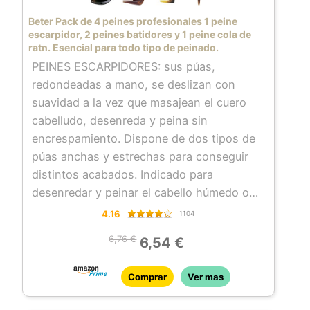
Beter Pack de 4 peines profesionales 1 peine
escarpidor, 2 peines batidores y 1 peine cola de
ratn. Esencial para todo tipo de peinado.
PEINES ESCARPIDORES: sus púas,
redondeadas a mano, se deslizan con
suavidad a la vez que masajean el cuero
cabelludo, desenreda y peina sin
encrespamiento. Dispone de dos tipos de
púas anchas y estrechas para conseguir
distintos acabados. Indicado para
desenredar y peinar el cabello húmedo o
seco. Ideal para llevarlo donde quieras, en
4.16
1104
tu mochila o bolsa para la playa o piscina o
6,76 €
6,54 €
de viaje.
PEINE BATIDOR: púas redondeadas que se
Comprar
Ver mas
deslizan con suavidad a la vez que
masajean el cuero cabelludo, desenreda y