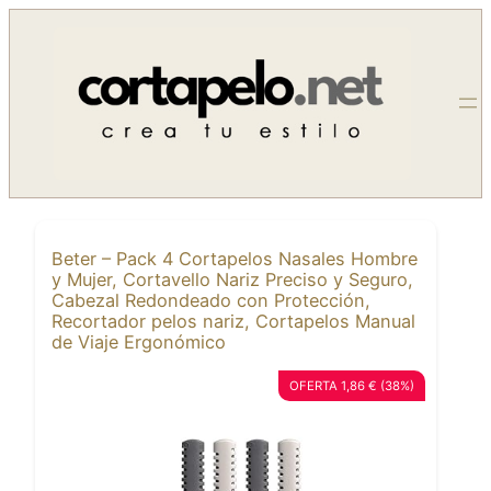
Saltar
al
contenido
Beter – Pack 4 Cortapelos Nasales Hombre
y Mujer, Cortavello Nariz Preciso y Seguro,
Cabezal Redondeado con Protección,
Recortador pelos nariz, Cortapelos Manual
de Viaje Ergonómico
OFERTA 1,86 € (38%)