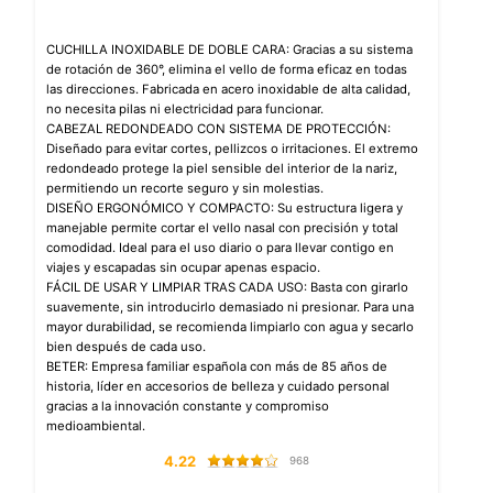
CUCHILLA INOXIDABLE DE DOBLE CARA: Gracias a su sistema
de rotación de 360°, elimina el vello de forma eficaz en todas
las direcciones. Fabricada en acero inoxidable de alta calidad,
no necesita pilas ni electricidad para funcionar.
CABEZAL REDONDEADO CON SISTEMA DE PROTECCIÓN:
Diseñado para evitar cortes, pellizcos o irritaciones. El extremo
redondeado protege la piel sensible del interior de la nariz,
permitiendo un recorte seguro y sin molestias.
DISEÑO ERGONÓMICO Y COMPACTO: Su estructura ligera y
manejable permite cortar el vello nasal con precisión y total
comodidad. Ideal para el uso diario o para llevar contigo en
viajes y escapadas sin ocupar apenas espacio.
FÁCIL DE USAR Y LIMPIAR TRAS CADA USO: Basta con girarlo
suavemente, sin introducirlo demasiado ni presionar. Para una
mayor durabilidad, se recomienda limpiarlo con agua y secarlo
bien después de cada uso.
BETER: Empresa familiar española con más de 85 años de
historia, líder en accesorios de belleza y cuidado personal
gracias a la innovación constante y compromiso
medioambiental.
4.22
968