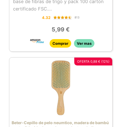
base de fibras de trigo y pack 100 cartón
certificado FSC.
BETER: empresa familiar española con más
4.32
813
de 85 años de historia, líder en accesorios
5,99 €
de belleza y cuidado personal gracias a la
innovación constante y compromiso
Comprar
Ver mas
medioambiental.
OFERTA 0,88 € (12%)
Beter-Cepillo de pelo neumtico, madera de bambú