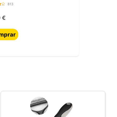
813
 €
mprar