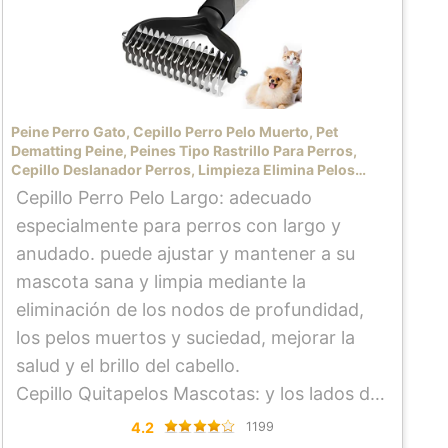
Peine Perro Gato, Cepillo Perro Pelo Muerto, Pet
Dematting Peine, Peines Tipo Rastrillo Para Perros,
Cepillo Deslanador Perros, Limpieza Elimina Pelos
Muertos Y Desenred a Los Nudos El Cabello (Dual)
Cepillo Perro Pelo Largo: adecuado
especialmente para perros con largo y
anudado. puede ajustar y mantener a su
mascota sana y limpia mediante la
eliminación de los nodos de profundidad,
los pelos muertos y suciedad, mejorar la
salud y el brillo del cabello.
Cepillo Quitapelos Mascotas: y los lados del
mango están hechos de goma suave, no es
4.2
1199