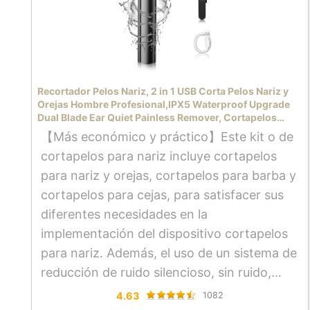
Recortador Pelos Nariz, 2 in 1 USB Corta Pelos Nariz y
Orejas Hombre Profesional,IPX5 Waterproof Upgrade
Dual Blade Ear Quiet Painless Remover, Cortapelos
Hombre Nariz y Oreja Impermeable
【Más económico y práctico】Este kit o de
cortapelos para nariz incluye cortapelos
para nariz y orejas, cortapelos para barba y
cortapelos para cejas, para satisfacer sus
diferentes necesidades en la
implementación del dispositivo cortapelos
para nariz. Además, el uso de un sistema de
reducción de ruido silencioso, sin ruido,
cómodo y silencioso para limpiar el vello
4.63
1082