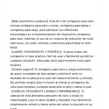
【Más económico y práctico】Este kit o de cortapelos para nariz
incluye cortapelos para nariz y orejas, cortapelos para barba y
cortapelos para cejas, para satisfacer sus diferentes
necesidades en la implementación del dispositivo cortapelos
para nariz. Además, el uso de un sistema de reducción de ruido
silencioso, sin ruido, cómodo y silencioso para limpiar el vello
facial.
【LIGERO, CONVENIENTE Y PORTÁTIL】 El peso liviano del
cortapelos lo hace práctico, fácil de usar y fácilmente portátil en
cualquier situación. Adecuado tanto para hombres como para
mujeres.
【Diseño seguro】El cortapelos para nariz y orejas está hecho
de acero inoxidable de alta calidad y elimina el vello no
deseado de la cabeza a los pies de manera eficiente y cómoda.
No sentirás ningún dolor ni lesión al utilizar el cortapelos de
nariz para hombres, evitando arrancarte el pelo o dañar tu piel.
【CABEZAL FÁCILMENTE LAVABLE E IMPERMEABLE】 El
cabezal de esta afeitadora para pelo de nariz y orejas es
impermeable y por lo tanto lavable y limpiable muy fácilmente:
simplemente retírelo y lávelo antes de volver a colocarlo en su
lugar.