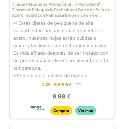
el flequillo, recortar las puntas e incluso
Tijeras Peluqueria Profesional，7 Pack/Set 6″
recortar la barba. Bordes afilados para un
Tijeras de Peluquería Profesional Corte de Pelo de
Acero Inoxid con Peine,Barberos o Uso en el
proceso de corte suave, perfecto para
Hogar, Ligero y Agudo
✄ Estas tijeras de peluquería de alta
cortar cabello húmedo o seco. Nuestras
calidad están hechas completamente de
tijeras profesionales de peluquería son
acero, nuestras hojas están pulidas a
ideales para salones de peluquería o
mano y las líneas son uniformes y suaves.
incluso para uso doméstico.
Es más afilado después de ser tratado con
un proceso único de endurecimiento a alta
temperatura.
✄Estilo simple: diseño de mango
desplazado: muy ergonómico y reduce la
4.29
1125
fatiga; diseño de silenciador de alto rebote:
9,99 €
reduce el traqueteo y la fricción de las
tijeras de peluquería
Comprar
Ver mas
✄ Con estas tijeras de pelo podrás cortar
el flequillo, recortar las puntas e incluso
recortar la barba. Bordes afilados para un