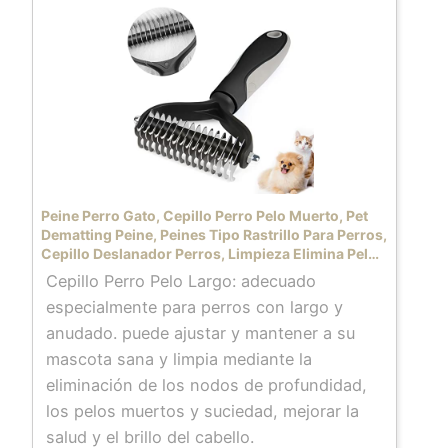
proceso de corte suave, perfecto para
cortar cabello húmedo o seco. Nuestras
tijeras profesionales de peluquería son
ideales para salones de peluquería o
incluso para uso doméstico.
✄Nuevo diseño con voltaje de ajuste azul
para hacer más fácil y cómodo el corte de
cabello. Cómodos apoyos para los dedos,
Peine Perro Gato, Cepillo Perro Pelo Muerto, Pet
inserciones de goma extraíbles para
Dematting Peine, Peines Tipo Rastrillo Para Perros,
Cepillo Deslanador Perros, Limpieza Elimina Pelos
adaptarse a cualquier pulgar y dedo.
Muertos Y Desenred a Los Nudos El Cabello (Dual)
Cepillo Perro Pelo Largo: adecuado
✄El paquete incluye: 1 tijera de pelo
especialmente para perros con largo y
normal; 1 tijera de adelgazamiento; 1 paño
anudado. puede ajustar y mantener a su
de limpieza; 1 peine de aseo; 1 funda
mascota sana y limpia mediante la
gratis.
eliminación de los nodos de profundidad,
los pelos muertos y suciedad, mejorar la
salud y el brillo del cabello.