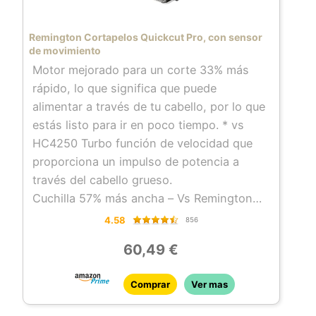
Remington Cortapelos Quickcut Pro, con sensor
de movimiento
Motor mejorado para un corte 33% más
rápido, lo que significa que puede
alimentar a través de tu cabello, por lo que
estás listo para ir en poco tiempo. * vs
HC4250 Turbo función de velocidad que
proporciona un impulso de potencia a
través del cabello grueso.
Cuchilla 57% más ancha – Vs Remington
Standard Hair Clippers. Puedes cortar tu
4.58
856
cabello en un tiempo récord, capturando
60,49 €
más cabello en menos pasadas para
resultados más rápidos.
Comprar
Ver mas
12 peines guía (1,5 – 25 mm). Ya sea que
lleves tu cabello corto o largo, el