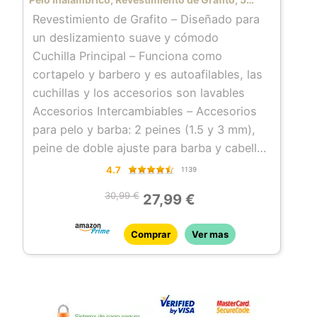
Accesorios, 40 min Autonomía, Indicador LED
Revestimiento de Grafito – Diseñado para
Carga – PG2000
un deslizamiento suave y cómodo
Cuchilla Principal – Funciona como
cortapelo y barbero y es autoafilables, las
cuchillas y los accesorios son lavables
Accesorios Intercambiables – Accesorios
para pelo y barba: 2 peines (1.5 y 3 mm),
peine de doble ajuste para barba y cabello
(2-20 mm) y cortador lineal facial
4.7
1139
Inalámbrico – Uso sin cable, hasta 40 min
30,99 €
27,99 €
de autonomía, tiempo de carga completa
de 16 horas
Comprar
Ver mas
Indicador LED – Indicador LED de carga,
incluye funda